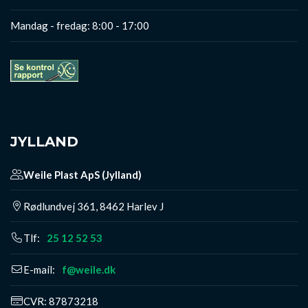
Mandag - fredag: 8:00 - 17:00
JYLLAND
Weile Plast ApS (Jylland)
​Rødlundvej 361, 8462 Harlev J
Tlf:
25 12 52 53
E-mail:
f@weile.dk
CVR: 87873218