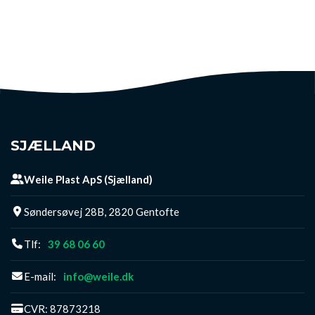
SJÆLLAND
Weile Plast ApS (Sjælland)
Søndersøvej 28B, 2820 Gentofte
Tlf:
39 68 06 60
E-mail:
info@weile.dk
CVR: 87873218