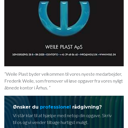
”Weile Plast byder velkommen til vores nyeste medarbejder,
Frederik Weile, som fremover vil løse opgaver fra vores nyligt
åbnede kontor i Århus. ”
Ønsker du
professionel
rådgivning?
Vi står klar til at hjælpe med netop din opgave. Skriv
til os og vi vender tilbage hurtigst muligt.