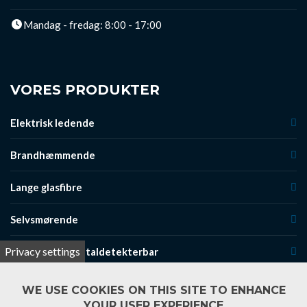
Mandag - fredag: 8:00 - 17:00
VORES PRODUKTER
Elektrisk ledende
Brandhæmmende
Lange glasfibre
Selvsmørende
Privacy settings
Røntgen- og metaldetekterbar
Jetclean
WE USE COOKIES ON THIS SITE TO ENHANCE
YOUR USER EXPERIENCE