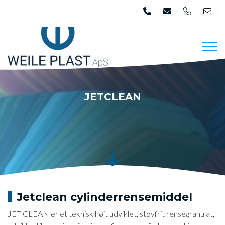
Skip
to
main
content
JETCLEAN
Jetclean cylinderrensemiddel
​JET CLEAN er et teknisk højt udviklet, støvfrit rensegranulat,