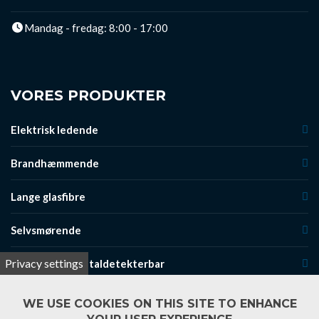
Mandag - fredag: 8:00 - 17:00
VORES PRODUKTER
Elektrisk ledende
Brandhæmmende
Lange glasfibre
Selvsmørende
Privacy settings
Røntgen- og metaldetekterbar
Jetclean
WE USE COOKIES ON THIS SITE TO ENHANCE