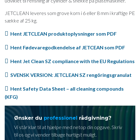
udviklet til rensning af cylinder & snekke på plastmaskiner.
JETCLEAN leveres som grove korn i 6 eller 8 mm i kraftige PE
sække af 25 kg.
​Hent JETCLEAN produktoplysninger som PDF
​Hent Fødevaregodkendelse af JETCEAN som PDF
​Hent Jet Clean SZ compliance with the EU Regulations
​SVENSK VERSION: JETCLEAN SZ rengöringsgranulat
​Hent Safety Data Sheet – all cleaning compounds
(KFG)​
Ønsker du
professionel
rådgivning?
Vi står klar til at hjælpe med netop din opgave. Skriv
til os og vi vender tilbage hurtigst muligt.