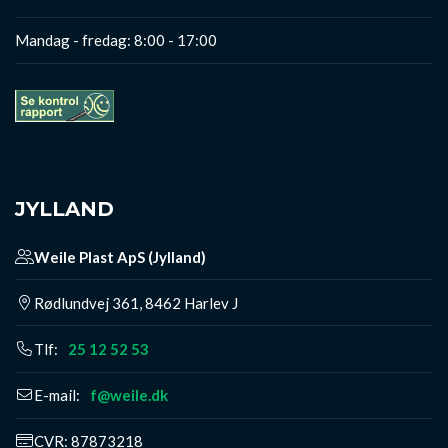
Mandag - fredag: 8:00 - 17:00
JYLLAND
Weile Plast ApS (Jylland)
​Rødlundvej 361, 8462 Harlev J
Tlf:
25 12 52 53
E-mail:
f@weile.dk
CVR: 87873218