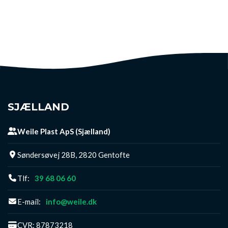
SJÆLLAND
Weile Plast ApS (Sjælland)
Søndersøvej 28B, 2820 Gentofte
Tlf:
39 68 06 60
E-mail:
info@weile.dk
CVR: 87873218