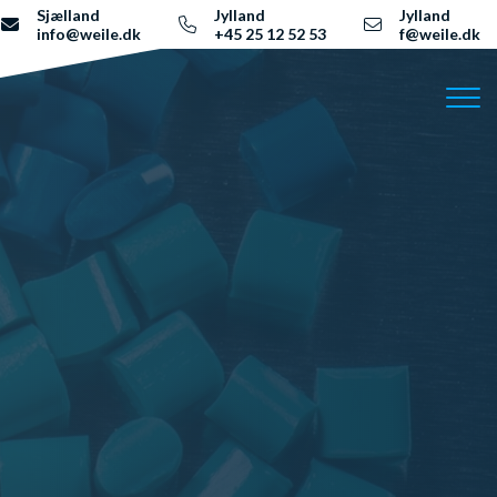
Sjælland
Jylland
Jylland
info@weile.dk
+45 25 12 52 53
f@weile.dk