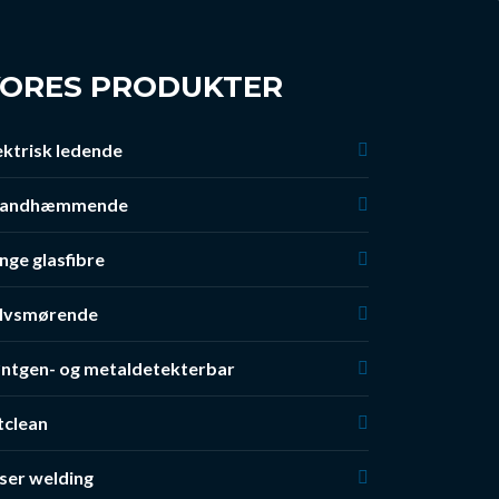
ORES PRODUKTER
ektrisk ledende
randhæmmende
nge glasfibre
lvsmørende
ntgen- og metaldetekterbar
tclean
ser welding