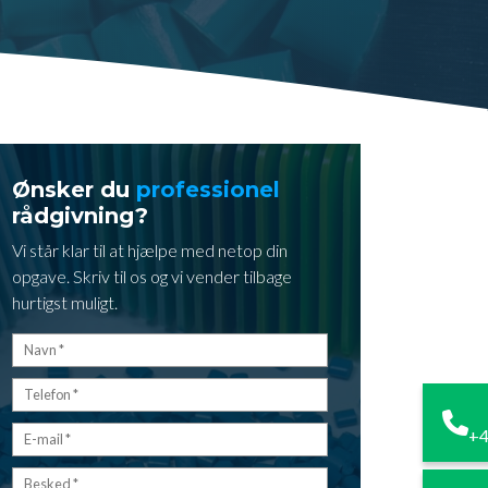
Ønsker du
professionel
rådgivning?
Vi står klar til at hjælpe med netop din
opgave. Skriv til os og vi vender tilbage
hurtigst muligt.
+4