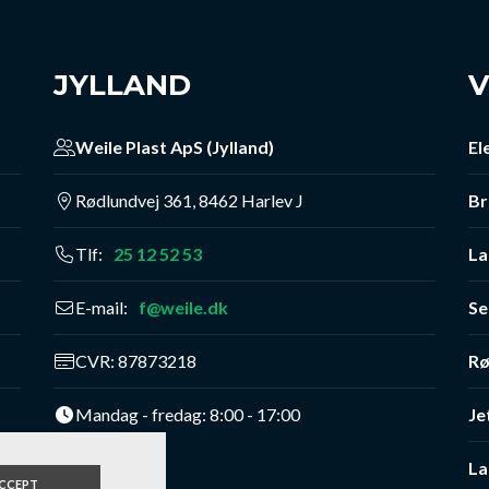
JYLLAND
V
Weile Plast ApS (Jylland)
El
​Rødlundvej 361, 8462 Harlev J
B
Tlf:
25 12 52 53
La
E-mail:
f@weile.dk
Se
CVR: 87873218
Rø
Mandag - fredag: 8:00 - 17:00
Je
La
CCEPT